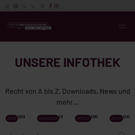
UNSERE INFOTHEK
Recht von A bis Z, Downloads, News und
mehr…
(121)
(1)
(26)
(23)
NEWS
DOWNLOADS
URTEILE
RECHT