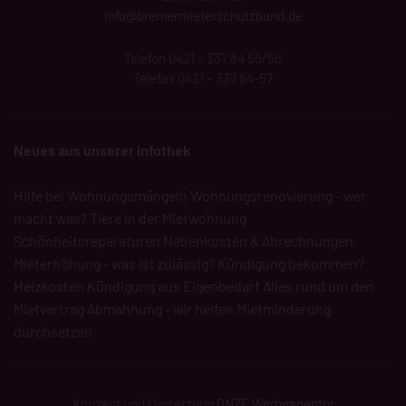
info@bremermieterschutzbund.de
Telefon 0421 – 337 84 55/56
Telefax 0421 – 337 84-57
Neues aus unserer Infothek
Hilfe bei Wohnungsmängeln
Wohnungsrenovierung - wer
macht was?
Tiere in der Mietwohnung
Schönheitsreparaturen
Nebenkosten & Abrechnungen
Mieterhöhung - was ist zulässig?
Kündigung bekommen?
Heizkosten
Kündigung aus Eigenbedarf
Alles rund um den
Mietvertrag
Abmahnung - wir helfen
Mietminderung
durchsetzen
Konzept und Umsetzung
QNZE Werbeagentur