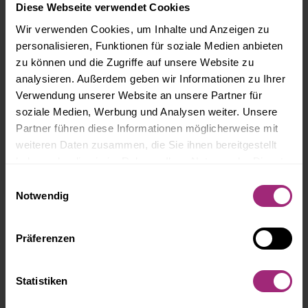
Diese Webseite verwendet Cookies
Wir verwenden Cookies, um Inhalte und Anzeigen zu
VERMIETER MUSS
personalisieren, Funktionen für soziale Medien anbieten
ELEKTROLEITUNGEN NICHT
zu können und die Zugriffe auf unsere Website zu
analysieren. Außerdem geben wir Informationen zu Ihrer
CHECKEN
Verwendung unserer Website an unsere Partner für
soziale Medien, Werbung und Analysen weiter. Unsere
Vermieter sind nicht verpflichtet, die
Partner führen diese Informationen möglicherweise mit
Elektroleitungen in den Wohnungen regelmäßig einer
weiteren Daten zusammen, die Sie ihnen bereitgestellt
Generalinspektion zu …
haben oder die sie im Rahmen Ihrer Nutzung der Dienste
gesammelt haben.
Einwilligungsauswahl
Weiterlesen...
Notwendig
Präferenzen
NEWS
Statistiken
HARTZ IV: DARLEHEN FÜR