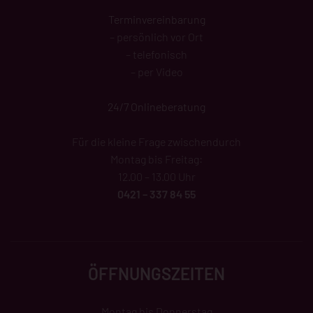
Terminvereinbarung
– persönlich vor Ort
– telefonisch
– per Video
24/7 Onlineberatung
Für die kleine Frage zwischendurch
Montag bis Freitag:
12.00 – 13.00 Uhr
0421 – 337 84 55
ÖFFNUNGSZEITEN
Montag bis Donnerstag