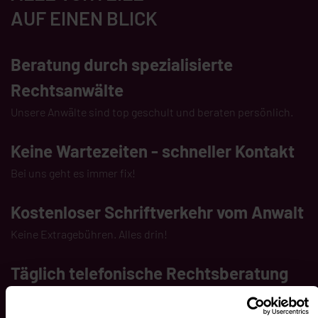
AUF EINEN BLICK
Beratung durch spezialisierte
Rechtsanwälte
Unsere Anwälte sind top geschult und beraten persönlich.
Keine Wartezeiten - schneller Kontakt
Bei uns geht es immer fix!
Kostenloser Schriftverkehr vom Anwalt
Keine Extragebühren. Alles drin!
Täglich telefonische Rechtsberatung
Wir sind immer persönlich für Sie da!