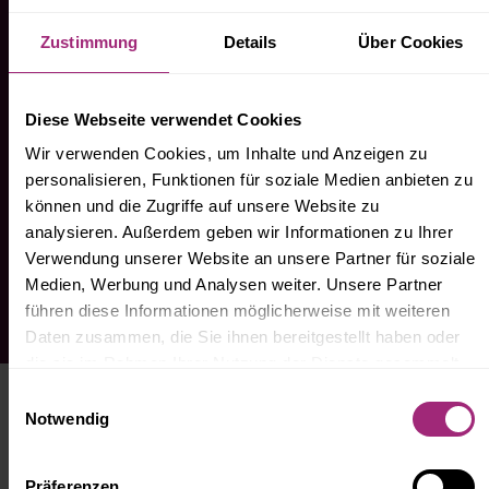
Persönlicher Ansprechpartner
Zustimmung
Details
Über Cookies
Ein Anwalt - nur für Sie.
Rund-Um-Die-Uhr-Onlineberatung
Diese Webseite verwendet Cookies
Über unsere Webseite beraten wir 24/7.
Wir verwenden Cookies, um Inhalte und Anzeigen zu
personalisieren, Funktionen für soziale Medien anbieten zu
NOCH FRAGEN?
können und die Zugriffe auf unsere Website zu
analysieren. Außerdem geben wir Informationen zu Ihrer
Verwendung unserer Website an unsere Partner für soziale
Medien, Werbung und Analysen weiter. Unsere Partner
... direkt zur FAQ!
führen diese Informationen möglicherweise mit weiteren
Daten zusammen, die Sie ihnen bereitgestellt haben oder
die sie im Rahmen Ihrer Nutzung der Dienste gesammelt
haben.
Einwilligungsauswahl
Notwendig
SPANNEND
Präferenzen