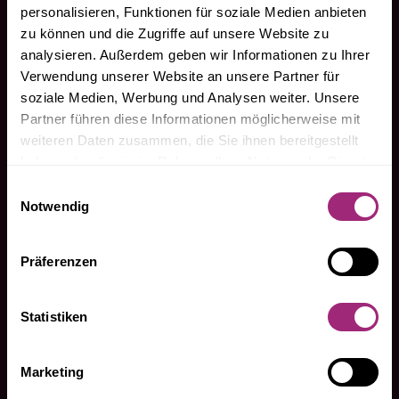
Kontakt
personalisieren, Funktionen für soziale Medien anbieten
Impressum
zu können und die Zugriffe auf unsere Website zu
Datenschutz
analysieren. Außerdem geben wir Informationen zu Ihrer
Cookies
Verwendung unserer Website an unsere Partner für
Satzung
soziale Medien, Werbung und Analysen weiter. Unsere
Partner führen diese Informationen möglicherweise mit
weiteren Daten zusammen, die Sie ihnen bereitgestellt
haben oder die sie im Rahmen Ihrer Nutzung der Dienste
gesammelt haben.
Einwilligungsauswahl
Notwendig
FÜR MITGLIEDER
Präferenzen
Mitglieder-Login
Statistiken
Terminvereinbarung
– persönlich vor Ort
Marketing
– telefonisch
– per Video