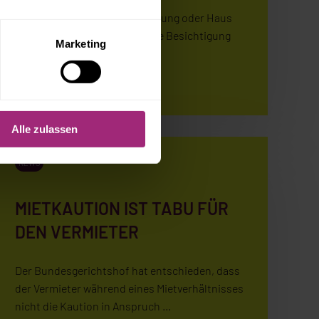
Will der Vermieter seine Wohnung oder Haus
verkaufen, muss der Mieter die Besichtigung
Marketing
durch Interessenten …
Weiterlesen...
Alle zulassen
NEWS
MIETKAUTION IST TABU FÜR
DEN VERMIETER
Der Bundesgerichtshof hat entschieden, dass
der Vermieter während eines Mietverhältnisses
nicht die Kaution in Anspruch …