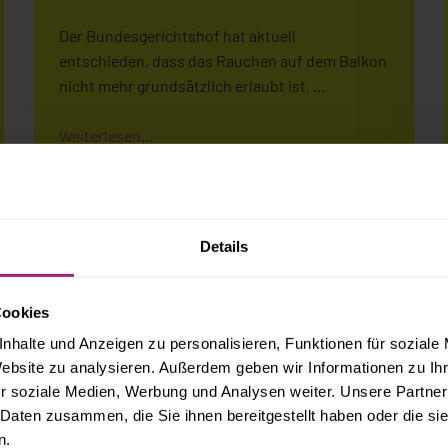
Der Bundesgerichtshof hat aktuell
entschieden, dass das Rauchen auf dem Balkon
nicht mehr grundsätzlich erlaubt ist, …
Weiterlesen...
NEWS
Details
MIETPREISBREMSE IN BREMEN
Cookies
NICHT DURCHSETZBAR
nhalte und Anzeigen zu personalisieren, Funktionen für soziale
Website zu analysieren. Außerdem geben wir Informationen zu I
Die Koalition in Berlin hat sich endlich auf eine
r soziale Medien, Werbung und Analysen weiter. Unsere Partner
Mietpreisbremse geeinigt. Hiernach darf der
 Daten zusammen, die Sie ihnen bereitgestellt haben oder die s
n.
Vermieter bei …