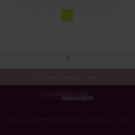
1
2
3
4
5
6
7
Sie sind hier:
Startseite
Infothek
Seit über 20 Jahren Mietrechtsberatung in Bremen und umzu!