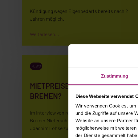
Kündigung wegen Eigenbedarfs bereits nach 2
Jahren möglich.
Weiterlesen...
NEWS
Zustimmung
MIETPREISBREMSE OHNE
BREMEN?
Diese Webseite verwendet 
Wir verwenden Cookies, um I
Im Interview von radiobremen: Gert Brauer vom
und die Zugriffe auf unsere 
Bremer Mieterschutzbund und Bausenator Dr.
Website an unsere Partner fü
Joachim Lohse zur Frage, ob …
möglicherweise mit weiteren
der Dienste gesammelt habe