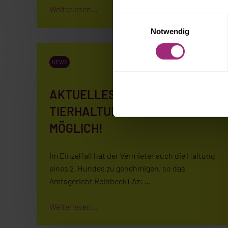
Weiterlesen...
Einwilligungsauswahl
Notwendig
NEWS
AKTUELLES URTEIL ZUR
TIERHALTUNG: ZWEITER HUND
MÖGLICH!
Im Einzelfall hat der Vermieter auch die Haltung
eines 2. Hundes zu genehmigen, so das
Amtsgericht Reinbeck ( Az: …
Weiterlesen...