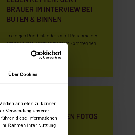
BRAUER IM INTERVIEW BEI
BUTEN & BINNEN
In einigen Bundesländern sind Rauchmelder
schon Pflicht, Bremen zieht im kommenden
Jahr nach. Ab dem 1. Januar …
Weiterlesen...
Über Cookies
NEWS
 Medien anbieten zu können
hrer Verwendung unserer
MIETER KANN GEGEN FOTOS
 führen diese Informationen
VORGEHEN
ie im Rahmen Ihrer Nutzung