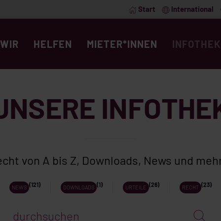
Start
International
WIR
HELFEN
MIETER*INNEN
INFOTHEK
UNSERE INFOTHE
cht von A bis Z, Downloads, News und me
(121)
(1)
(26)
(23)
NEWS
DOWNLOADS
URTEILE
RECHT