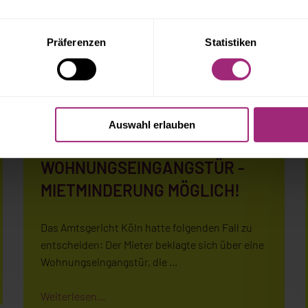
Weiterlesen...
Präferenzen
Statistiken
NEWS
Auswahl erlauben
MANGELHAFTE
WOHNUNGSEINGANGSTÜR -
MIETMINDERUNG MÖGLICH!
Das Amtsgericht Köln hatte folgenden Fall zu
entscheiden: Der Mieter beklagte sich über eine
Wohnungseingangstür, die …
Weiterlesen...