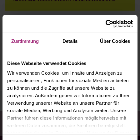
ABFLUSSPRINZIP BEI HEIZKOSTEN NICHT
ZULÄSSIG
Zustimmung
Details
Über Cookies
MAHNUNGEN VON GROSSVERMIETERN R
Diese Webseite verwendet Cookies
ECHTFERTIGEN KEINE ANWALTSKOSTEN
Wir verwenden Cookies, um Inhalte und Anzeigen zu
personalisieren, Funktionen für soziale Medien anbieten
zu können und die Zugriffe auf unsere Website zu
analysieren. Außerdem geben wir Informationen zu Ihrer
Verwendung unserer Website an unsere Partner für
soziale Medien, Werbung und Analysen weiter. Unsere
Partner führen diese Informationen möglicherweise mit
Sie sind hier:
Startseite
Infothek
Mietkaution ist tabu
weiteren Daten zusammen, die Sie ihnen bereitgestellt
für den Vermieter
haben oder die sie im Rahmen Ihrer Nutzung der Dienste