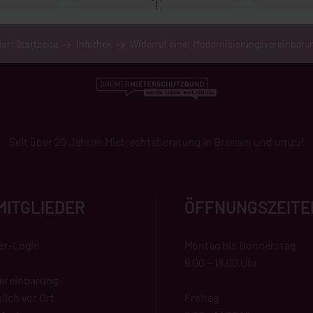
ier:
Startseite
Infothek
Widerruf einer Modernisierungsvereinbaru
Seit über 20 Jahren Mietrechtsberatung in Bremen und umzu!
MITGLIEDER
ÖFFNUNGSZEITE
der-Login
Montag bis Donnerstag
9.00 – 18.00 Uhr
ereinbarung
lich vor Ort
Freitag