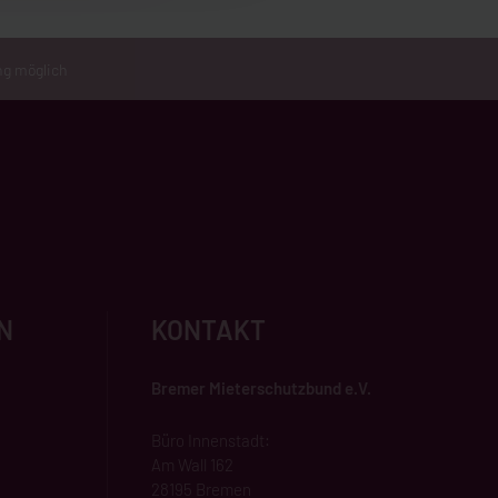
ng möglich
N
KONTAKT
Bremer Mieterschutzbund e.V.
Büro Innenstadt:
Am Wall 162
28195 Bremen