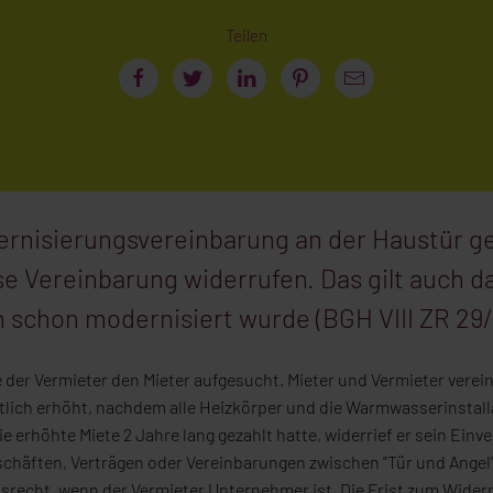
Teilen
ernisierungsvereinbarung an der Haustür ge
se Vereinbarung widerrufen. Das gilt auch 
schon modernisiert wurde (BGH VIII ZR 29/
te der Vermieter den Mieter aufgesucht. Mieter und Vermieter verei
lich erhöht, nachdem alle Heizkörper und die Warmwasserinstall
e erhöhte Miete 2 Jahre lang gezahlt hatte, widerrief er sein Ein
chäften, Verträgen oder Vereinbarungen zwischen "Tür und Angel" 
tsrecht, wenn der Vermieter Unternehmer ist. Die Frist zum Widerr