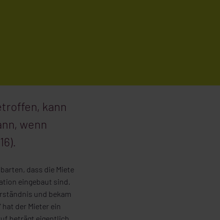
troffen, kann
dann, wenn
16).
nbarten, dass die Miete
ation eingebaut sind.
verständnis und bekam
hat der Mieter ein
uf beträgt eigentlich