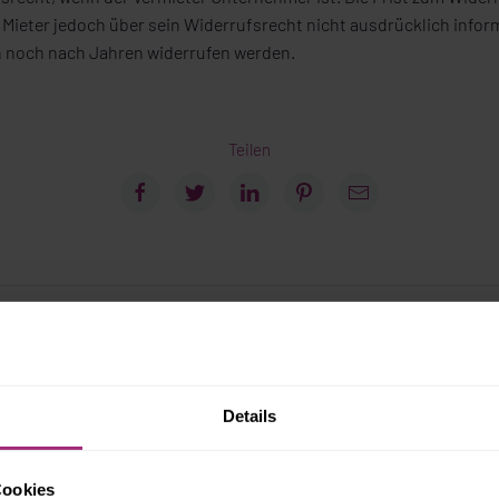
 Mieter jedoch über sein Widerrufsrecht nicht ausdrücklich infor
h noch nach Jahren widerrufen werden.
Teilen
r Beitrag
Nächst
Details
Gerichtsverfahren:
Wohngemeinschaft:
Cookies