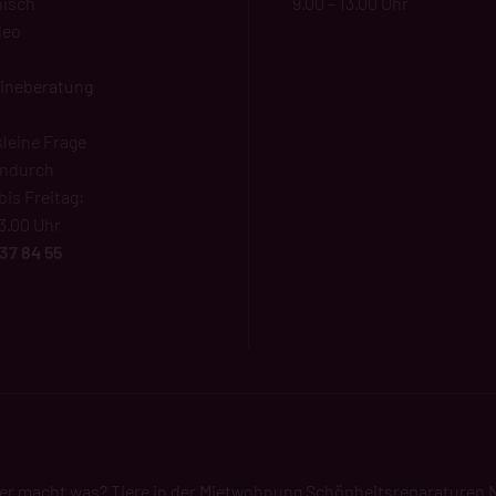
nisch
9.00 – 13.00 Uhr
deo
lineberatung
kleine Frage
endurch
is Freitag:
13.00 Uhr
37 84 55
er macht was?
Tiere in der Mietwohnung
Schönheitsreparaturen