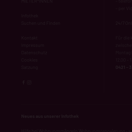
MIETER*INNEN
– telefo
– per Vi
Infothek
Suchen und Finden
24/7 On
Kontakt
Für die 
Impressum
zwisch
Datenschutz
Montag b
Cookies
12.00 – 
Satzung
0421 – 3
Neues aus unserer Infothek
Hilfe bei Wohnungsmängeln
Wohnungsrenovierung - w