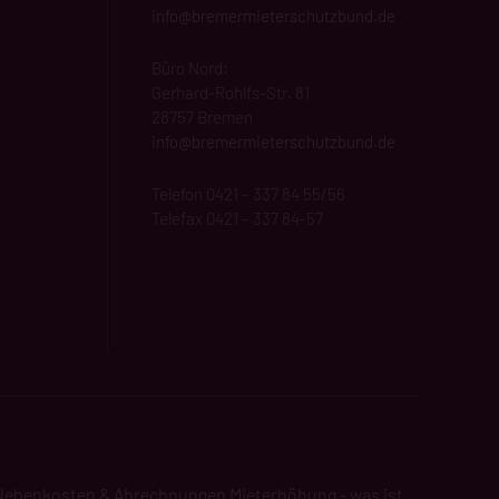
info@
bremermieterschutzbund
.de
Büro Nord:
Gerhard-Rohlfs-Str. 81
28757 Bremen
info@bremermieterschutzbund.de
Telefon 0421 – 337 84 55/56
Telefax 0421 – 337 84-57
Nebenkosten & Abrechnungen
Mieterhöhung - was ist