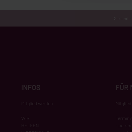
Sie sind h
INFOS
FÜR 
Mitglied werden
Mitglie
WIR
Terminv
HELFEN
– persön