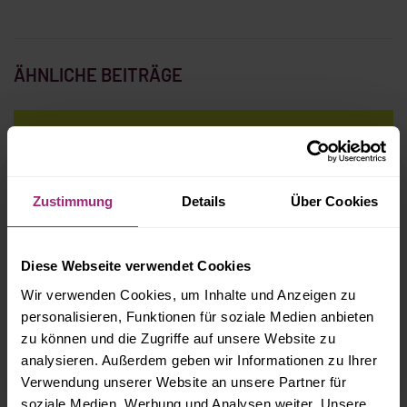
ÄHNLICHE BEITRÄGE
DIE WICHTIGSTEN URTEILE DES
BUNDESGERICHTSHOFES
Zustimmung
Details
Über Cookies
ERSTATTUNGSANSPRUCH BEI ZU UNRECHT
DURCHGEFÜHRTER RENOVIERUNG
Diese Webseite verwendet Cookies
Wir verwenden Cookies, um Inhalte und Anzeigen zu
personalisieren, Funktionen für soziale Medien anbieten
zu können und die Zugriffe auf unsere Website zu
ABFLUSSPRINZIP BEI HEIZKOSTEN NICHT
ZULÄSSIG
analysieren. Außerdem geben wir Informationen zu Ihrer
Verwendung unserer Website an unsere Partner für
soziale Medien, Werbung und Analysen weiter. Unsere