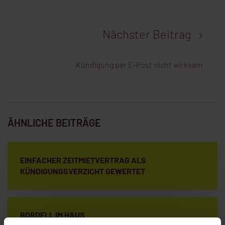
Nächster Beitrag
Kündigung per E-Post nicht wirksam
ÄHNLICHE BEITRÄGE
EINFACHER ZEITMIETVERTRAG ALS
KÜNDIGUNGSVERZICHT GEWERTET
BORDELL IM HAUS