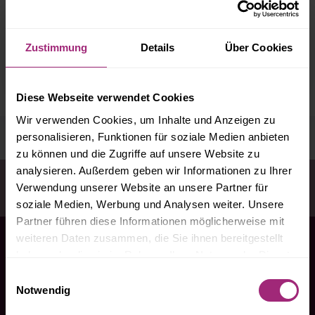
ÖLTANKREINIGUNGSKOSTEN SIND
Zustimmung
Details
Über Cookies
BETRIEBSKOSTEN
Diese Webseite verwendet Cookies
Wir verwenden Cookies, um Inhalte und Anzeigen zu
personalisieren, Funktionen für soziale Medien anbieten
zu können und die Zugriffe auf unsere Website zu
analysieren. Außerdem geben wir Informationen zu Ihrer
Sie sind hier:
Startseite
Infothek
Verkalkter Wasserhahn
Verwendung unserer Website an unsere Partner für
- Vermieter muss zahlen
soziale Medien, Werbung und Analysen weiter. Unsere
Partner führen diese Informationen möglicherweise mit
weiteren Daten zusammen, die Sie ihnen bereitgestellt
haben oder die sie im Rahmen Ihrer Nutzung der Dienste
gesammelt haben.
Einwilligungsauswahl
Notwendig
Seit über 20 Jahren Mietrechtsberatung in Bremen und