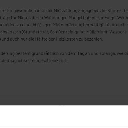
rd für gewöhnlich in % der Mietzahlung angegeben. Im Klartext hat
räge für Mieter, deren Wohnungen Mängel haben, zur Folge. Wer 
schäden zu einer 50%-igen Mietminderung berechtigt ist, brauch 
riebskosten (Grundsteuer, Straßenreinigung, Müllabfuhr, Wasser
) und auch nur die Hälfte der Heizkosten zu bezahlen.
nderung besteht grundsätzlich von dem Tag an und solange, wie 
uchstauglichkeit eingeschränkt ist.
Teilen