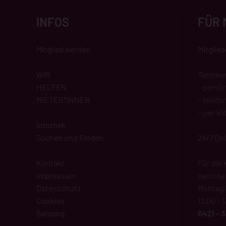
INFOS
FÜR 
Mitglied werden
Mitglie
WIR
Terminv
HELFEN
– persön
MIETER*INNEN
– telefo
– per Vi
Infothek
Suchen und Finden
24/7 On
Kontakt
Für die 
Impressum
zwisch
Datenschutz
Montag b
Cookies
12.00 – 
Satzung
0421 – 3