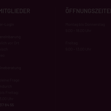
MITGLIEDER
ÖFFNUNGSZEITE
der-Login
Montag bis Donnerstag
9.00 – 18.00 Uhr
ereinbarung
lich vor Ort
Freitag
nisch
9.00 – 13.00 Uhr
deo
lineberatung
kleine Frage
endurch
is Freitag:
13.00 Uhr
37 84 55