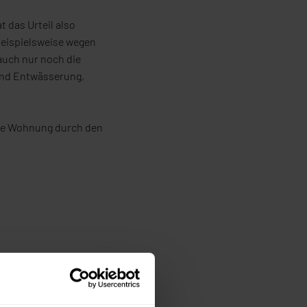
 das Urteil also
beispielsweise wegen
auch nur noch die
 und Entwässerung,
die Wohnung durch den