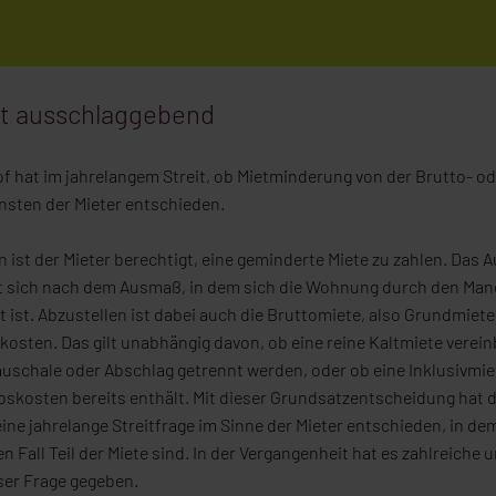
st ausschlaggebend
 hat im jahrelangem Streit, ob Mietminderung von der Brutto- o
nsten der Mieter entschieden.
st der Mieter berechtigt, eine geminderte Miete zu zahlen. Das 
t sich nach dem Ausmaß, in dem sich die Wohnung durch den Mange
 ist. Abzustellen ist dabei auch die Bruttomiete, also Grundmiete 
osten. Das gilt unabhängig davon, ob eine reine Kaltmiete vereinb
uschale oder Abschlag getrennt werden, oder ob eine Inklusivmiete
iebskosten bereits enthält. Mit dieser Grundsatzentscheidung hat 
e jahrelange Streitfrage im Sinne der Mieter entschieden, in dem 
n Fall Teil der Miete sind. In der Vergangenheit hat es zahlreiche 
eser Frage gegeben.