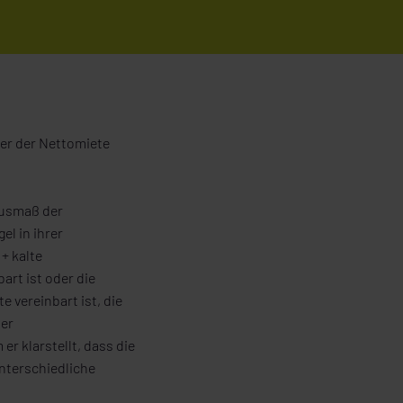
der der Nettomiete
Ausmaß der
l in ihrer
+ kalte
art ist oder die
 vereinbart ist, die
der
er klarstellt, dass die
unterschiedliche