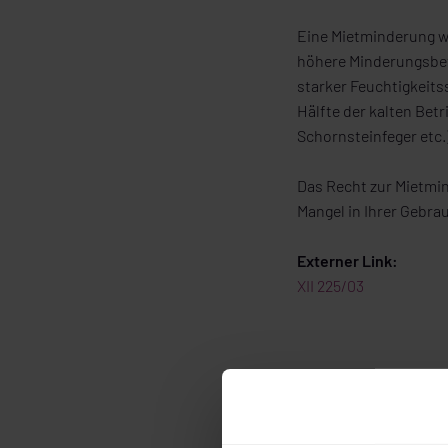
Eine Mietminderung wi
höhere Minderungsbet
starker Feuchtigkeits
Hälfte der kalten Bet
Schornsteinfeger etc.
Das Recht zur Mietmi
Mangel in Ihrer Gebra
Externer Link:
XII 225/03