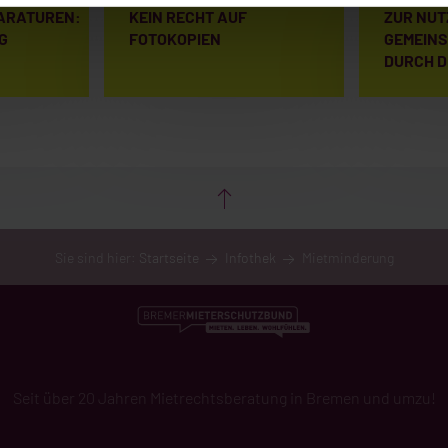
ARATUREN:
KEIN RECHT AUF
ZUR NUT
G
FOTOKOPIEN
GEMEIN
DURCH D
Sie sind hier:
Startseite
Infothek
Mietminderung
Seit über 20 Jahren Mietrechtsberatung in Bremen und umzu!