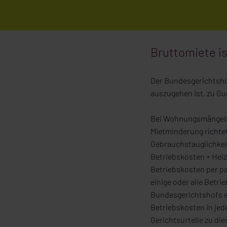
Bruttomiete i
Der Bundesgerichtshof
auszugehen ist, zu Gu
Bei Wohnungsmängeln i
Mietminderung richte
Gebrauchstauglichkeit
Betriebskosten + Heizk
Betriebskosten per pa
einige oder alle Betr
Bundesgerichtshofs ein
Betriebskosten in jede
Gerichtsurteile zu di