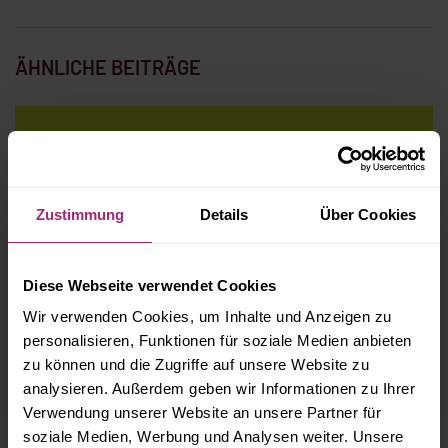
ÄHNLICHE BEITRÄGE
BGH STELLT KLAR: ANSPRÜCHE DES VERMIETERS
VERJÄHREN NACH 6 MONATEN
Zustimmung
Details
Über Cookies
VONOVIA VERLIERT ERNEUT VOR GERICHT
Diese Webseite verwendet Cookies
Wir verwenden Cookies, um Inhalte und Anzeigen zu
NICHT AUFGEFÜHRTE MÄNGEL IM
personalisieren, Funktionen für soziale Medien anbieten
ABNAHMEPROTOKOLL MÜSSEN NICHT BESEITIGT
zu können und die Zugriffe auf unsere Website zu
WERDEN
analysieren. Außerdem geben wir Informationen zu Ihrer
Verwendung unserer Website an unsere Partner für
soziale Medien, Werbung und Analysen weiter. Unsere