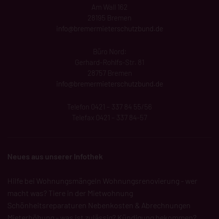
Am Wall 162
28195 Bremen
info@
bremermieterschutzbund
.de
Büro Nord:
Gerhard-Rohlfs-Str. 81
28757 Bremen
info@bremermieterschutzbund.de
Telefon 0421 – 337 84 55/56
Telefax 0421 – 337 84-57
Neues aus unserer Infothek
Hilfe bei Wohnungsmängeln
Wohnungsrenovierung - wer
macht was?
Tiere in der Mietwohnung
Schönheitsreparaturen
Nebenkosten & Abrechnungen
Mieterhöhung - was ist zulässig?
Kündigung bekommen?