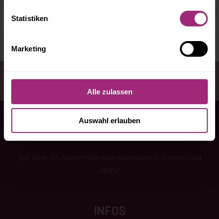
Statistiken
Marketing
Sie sind hier:
Startseite
Infothek
Heizungsausfall: Was
können Mieter*innen tun?
Alle zulassen
Auswahl erlauben
Seit über 20 Jahren Mietrechtsberatung in Bremen und
umzu!
INFOS