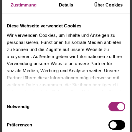
Indexverträgen
Zustimmung
Details
Über Cookies
Diese Webseite verwendet Cookies
ÄHNLICHE BEITRÄGE
Wir verwenden Cookies, um Inhalte und Anzeigen zu
personalisieren, Funktionen für soziale Medien anbieten
zu können und die Zugriffe auf unsere Website zu
analysieren. Außerdem geben wir Informationen zu Ihrer
VERMIETER MUSS ELEKTROLEITUNGEN NICHT
Verwendung unserer Website an unsere Partner für
CHECKEN
soziale Medien, Werbung und Analysen weiter. Unsere
Partner führen diese Informationen möglicherweise mit
weiteren Daten zusammen, die Sie ihnen bereitgestellt
MIETE FÜR RAUCHWARNMELDER NICHT VOM MIETER
haben oder die sie im Rahmen Ihrer Nutzung der Dienste
ZU ZAHLEN!
gesammelt haben.
Einwilligungsauswahl
Notwendig
RAUCHEN AUF DEM BALKON: EINSCHRÄNKUNGEN
Präferenzen
SIND MÖGLICH