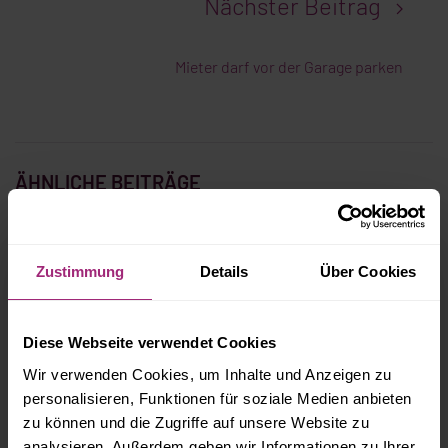
Nächster Beitrag
Mieter darf vor der Garage parken
ÄHNLICHE BEITRÄGE
MIETMINDERUNG BEZIEHT SICH AUF DIE
Zustimmung
Details
Über Cookies
BRUTTOMIETE
Diese Webseite verwendet Cookies
EIGENBEDARFSKÜNDIGUNGSMÖGLICHKEIT
Wir verwenden Cookies, um Inhalte und Anzeigen zu
ERWEITERT
personalisieren, Funktionen für soziale Medien anbieten
zu können und die Zugriffe auf unsere Website zu
analysieren. Außerdem geben wir Informationen zu Ihrer