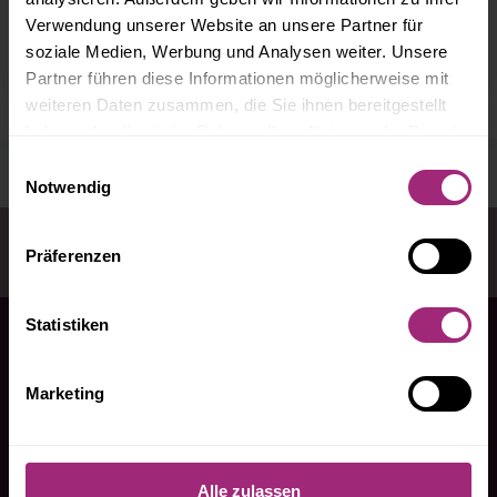
Verwendung unserer Website an unsere Partner für
DIE WICHTIGSTEN URTEILE DES
soziale Medien, Werbung und Analysen weiter. Unsere
BUNDESGERICHTSHOFES
Partner führen diese Informationen möglicherweise mit
weiteren Daten zusammen, die Sie ihnen bereitgestellt
haben oder die sie im Rahmen Ihrer Nutzung der Dienste
gesammelt haben.
Einwilligungsauswahl
Notwendig
Sie sind hier:
Startseite
Infothek
Fehlerhafte
Präferenzen
Mietminderung führt zur Kündigung
Statistiken
Marketing
Seit über 20 Jahren Mietrechtsberatung in Bremen und
umzu!
Alle zulassen